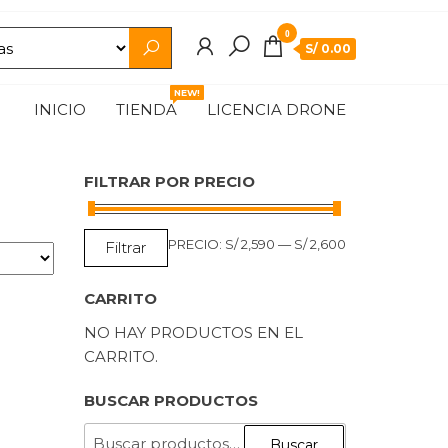
0
S/ 0.00
NEW!
INICIO
TIENDA
LICENCIA DRONE
FILTRAR POR PRECIO
PRECIO
PRECIO
PRECIO:
S/ 2,590
—
S/ 2,600
Filtrar
MÍNIMO
MÁXIMO
CARRITO
NO HAY PRODUCTOS EN EL
CARRITO.
BUSCAR PRODUCTOS
BUSCAR
Buscar