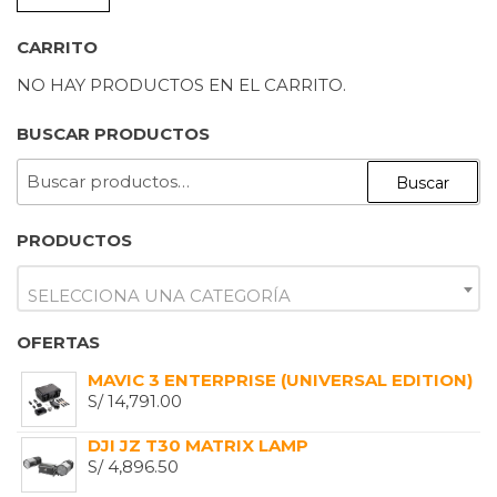
M
M
CARRITO
NO HAY PRODUCTOS EN EL CARRITO.
BUSCAR PRODUCTOS
BUSCAR
Buscar
POR:
PRODUCTOS
SELECCIONA UNA CATEGORÍA
OFERTAS
MAVIC 3 ENTERPRISE (UNIVERSAL EDITION)
S/
14,791.00
DJI JZ T30 MATRIX LAMP
S/
4,896.50