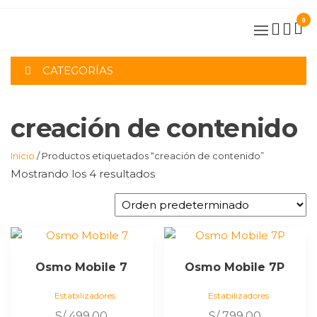
Saltar
0
al
contenido
CATEGORÍAS
creación de contenido
Inicio
/ Productos etiquetados “creación de contenido”
Mostrando los 4 resultados
Osmo Mobile 7
Osmo Mobile 7P
Estabilizadores
Estabilizadores
S/
499.00
S/
799.00