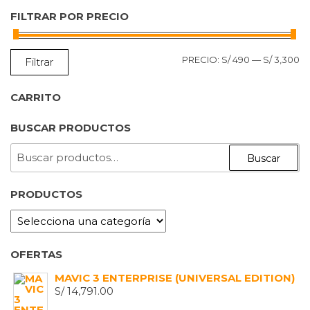
FILTRAR POR PRECIO
P
P
PRECIO:
S/ 490
—
S/ 3,300
Filtrar
M
M
CARRITO
BUSCAR PRODUCTOS
BUSCAR
Buscar
POR:
PRODUCTOS
OFERTAS
MAVIC 3 ENTERPRISE (UNIVERSAL EDITION)
S/
14,791.00