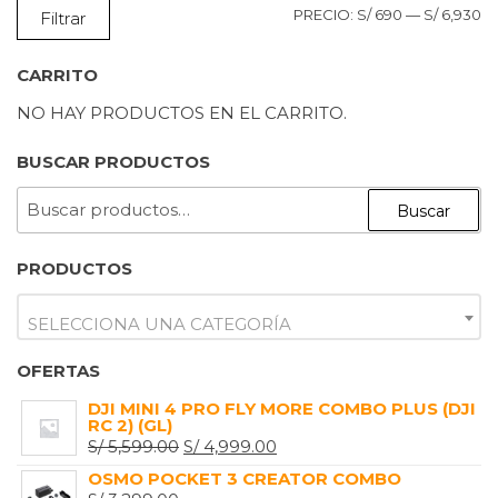
P
P
PRECIO:
S/ 690
—
S/ 6,930
Filtrar
M
M
CARRITO
NO HAY PRODUCTOS EN EL CARRITO.
BUSCAR PRODUCTOS
BUSCAR
Buscar
POR:
PRODUCTOS
SELECCIONA UNA CATEGORÍA
OFERTAS
DJI MINI 4 PRO FLY MORE COMBO PLUS (DJI
RC 2) (GL)
EL
EL
S/
5,599.00
S/
4,999.00
PRECIO
PRECIO
OSMO POCKET 3 CREATOR COMBO