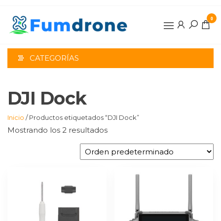
Saltar
al
0
contenido
CATEGORÍAS
DJI Dock
Inicio
/ Productos etiquetados “DJI Dock”
Mostrando los 2 resultados