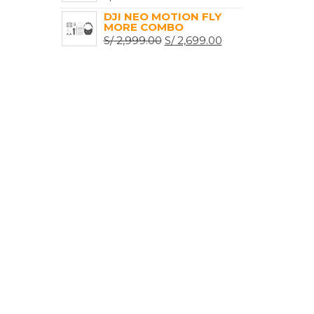
DJI NEO MOTION FLY
MORE COMBO
EL
EL
S/
2,999.00
S/
2,699.00
PRECIO
PRECIO
ORIGINAL
ACTUAL
ERA:
ES:
S/ 2,999.00.
S/ 2,699.00.