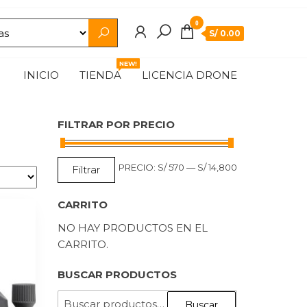
0
S/ 0.00
NEW!
INICIO
TIENDA
LICENCIA DRONE
FILTRAR POR PRECIO
PRECIO
PRECIO
PRECIO:
S/ 570
—
S/ 14,800
Filtrar
MÍNIMO
MÁXIMO
CARRITO
NO HAY PRODUCTOS EN EL
CARRITO.
BUSCAR PRODUCTOS
BUSCAR
Buscar