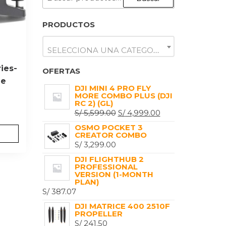
POR:
PRODUCTOS
SELECCIONA UNA CATEGORÍA
ies-
OFERTAS
le
DJI MINI 4 PRO FLY
MORE COMBO PLUS (DJI
RC 2) (GL)
EL
EL
S/
5,599.00
S/
4,999.00
PRECIO
PRECIO
OSMO POCKET 3
CREATOR COMBO
ORIGINAL
ACTUAL
S/
3,299.00
ERA:
ES:
DJI FLIGHTHUB 2
S/ 5,599.00.
S/ 4,999.00.
PROFESSIONAL
VERSION (1-MONTH
PLAN)
S/
387.07
DJI MATRICE 400 2510F
PROPELLER
S/
241.50