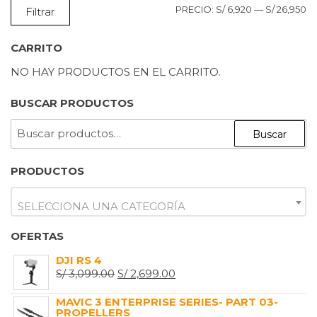
P
P
PRECIO:
S/ 6,920
—
S/ 26,950
Filtrar
M
M
CARRITO
NO HAY PRODUCTOS EN EL CARRITO.
BUSCAR PRODUCTOS
BUSCAR
Buscar
POR:
PRODUCTOS
SELECCIONA UNA CATEGORÍA
OFERTAS
DJI RS 4
EL
EL
S/
3,099.00
S/
2,699.00
PRECIO
PRECIO
MAVIC 3 ENTERPRISE SERIES- PART 03-
ORIGINAL
ACTUAL
PROPELLERS