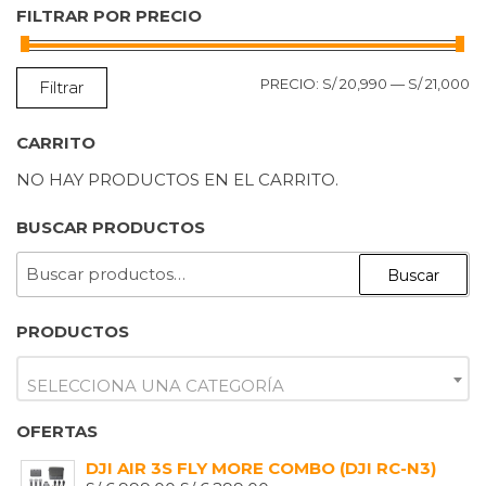
FILTRAR POR PRECIO
P
P
PRECIO:
S/ 20,990
—
S/ 21,000
Filtrar
M
M
CARRITO
NO HAY PRODUCTOS EN EL CARRITO.
BUSCAR PRODUCTOS
BUSCAR
Buscar
POR:
PRODUCTOS
SELECCIONA UNA CATEGORÍA
OFERTAS
DJI AIR 3S FLY MORE COMBO (DJI RC-N3)