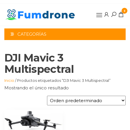
Saltar
al
0
contenido
CATEGORÍAS
DJI Mavic 3
Multispectral
Inicio
/ Productos etiquetados “DJI Mavic 3 Multispectral”
Mostrando el único resultado