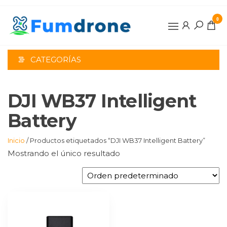
Saltar
al
0
contenido
CATEGORÍAS
DJI WB37 Intelligent
Battery
Inicio
/ Productos etiquetados “DJI WB37 Intelligent Battery”
Mostrando el único resultado