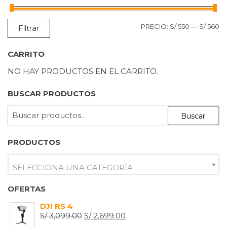
P
P
PRECIO:
S/ 550
—
S/ 560
Filtrar
M
M
CARRITO
NO HAY PRODUCTOS EN EL CARRITO.
BUSCAR PRODUCTOS
BUSCAR
Buscar
POR:
PRODUCTOS
SELECCIONA UNA CATEGORÍA
OFERTAS
DJI RS 4
EL
EL
S/
3,099.00
S/
2,699.00