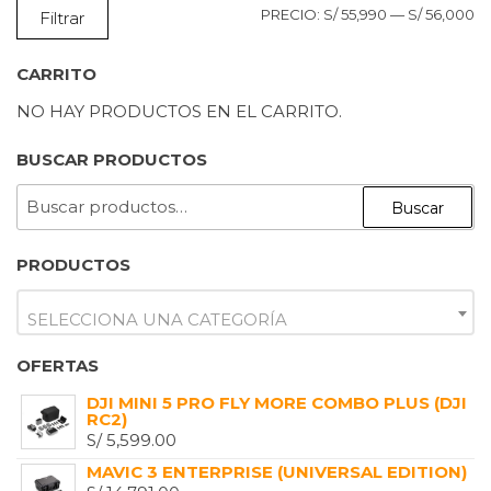
P
P
PRECIO:
S/ 55,990
—
S/ 56,000
Filtrar
M
M
CARRITO
NO HAY PRODUCTOS EN EL CARRITO.
BUSCAR PRODUCTOS
BUSCAR
Buscar
POR:
PRODUCTOS
SELECCIONA UNA CATEGORÍA
OFERTAS
DJI MINI 5 PRO FLY MORE COMBO PLUS (DJI
RC2)
S/
5,599.00
MAVIC 3 ENTERPRISE (UNIVERSAL EDITION)