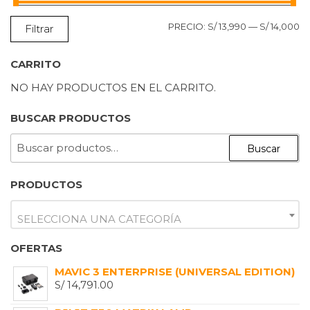
P
P
PRECIO:
S/ 13,990
—
S/ 14,000
Filtrar
M
M
CARRITO
NO HAY PRODUCTOS EN EL CARRITO.
BUSCAR PRODUCTOS
BUSCAR
Buscar
POR:
PRODUCTOS
SELECCIONA UNA CATEGORÍA
OFERTAS
MAVIC 3 ENTERPRISE (UNIVERSAL EDITION)
S/
14,791.00