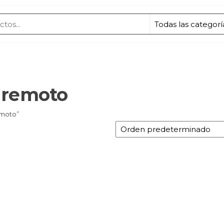
 remoto
emoto”