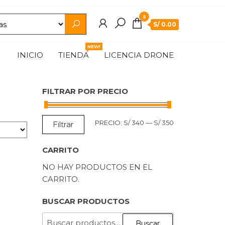
0
S/ 0.00
NEW!
INICIO
TIENDA
LICENCIA DRONE
FILTRAR POR PRECIO
PRECIO
PRECIO
PRECIO:
S/ 340
—
S/ 350
Filtrar
MÍNIMO
MÁXIMO
CARRITO
NO HAY PRODUCTOS EN EL
CARRITO.
BUSCAR PRODUCTOS
BUSCAR
Buscar