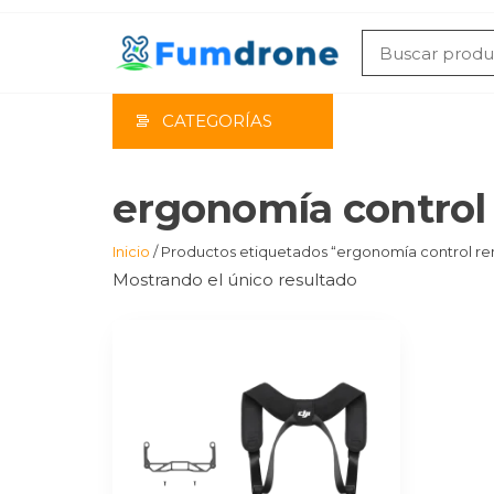
Saltar
al
contenido
CATEGORÍAS
ergonomía control
Inicio
/ Productos etiquetados “ergonomía control r
Mostrando el único resultado