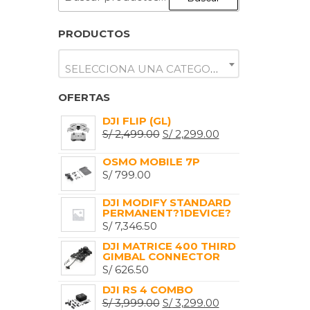
POR:
PRODUCTOS
SELECCIONA UNA CATEGORÍA
OFERTAS
DJI FLIP (GL)
EL
EL
S/
2,499.00
S/
2,299.00
PRECIO
PRECIO
OSMO MOBILE 7P
ORIGINAL
ACTUAL
S/
799.00
ERA:
ES:
S/ 2,499.00.
S/ 2,299.00.
DJI MODIFY STANDARD
PERMANENT?1DEVICE?
S/
7,346.50
DJI MATRICE 400 THIRD
GIMBAL CONNECTOR
S/
626.50
DJI RS 4 COMBO
EL
EL
S/
3,999.00
S/
3,299.00