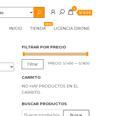
0
S/ 0.00
NEW!
INICIO
TIENDA
LICENCIA DRONE
FILTRAR POR PRECIO
PRECIO
PRECIO
PRECIO:
S/ 490
—
S/ 800
Filtrar
MÍNIMO
MÁXIMO
CARRITO
NO HAY PRODUCTOS EN EL
CARRITO.
BUSCAR PRODUCTOS
BUSCAR
Buscar