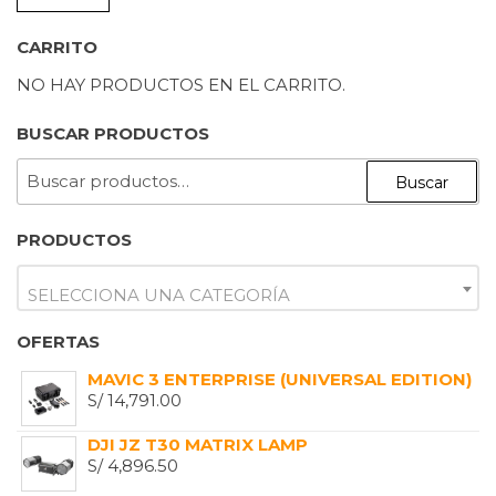
M
M
CARRITO
NO HAY PRODUCTOS EN EL CARRITO.
BUSCAR PRODUCTOS
BUSCAR
Buscar
POR:
PRODUCTOS
SELECCIONA UNA CATEGORÍA
OFERTAS
MAVIC 3 ENTERPRISE (UNIVERSAL EDITION)
S/
14,791.00
DJI JZ T30 MATRIX LAMP
S/
4,896.50