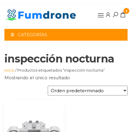
Saltar
al
0
contenido
CATEGORÍAS
inspección nocturna
Inicio
/ Productos etiquetados “inspección nocturna”
Mostrando el único resultado