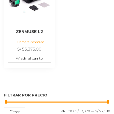
ZENMUSE L2
Camara Zenmuse
S/
53,375.00
Añadir al carrito
FILTRAR POR PRECIO
P
P
PRECIO:
S/ 53,370
—
S/ 53,380
Filtrar