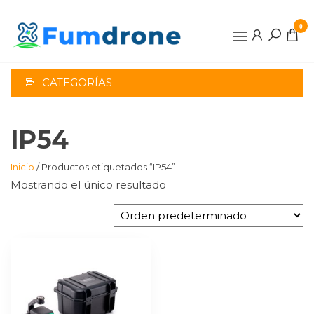
Saltar
al
0
contenido
CATEGORÍAS
IP54
Inicio
/ Productos etiquetados “IP54”
Mostrando el único resultado