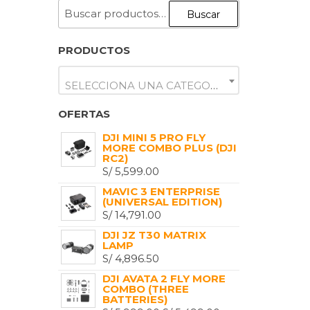
BUSCAR
Buscar
POR:
PRODUCTOS
SELECCIONA UNA CATEGORÍA
OFERTAS
DJI MINI 5 PRO FLY
MORE COMBO PLUS (DJI
RC2)
S/
5,599.00
MAVIC 3 ENTERPRISE
(UNIVERSAL EDITION)
S/
14,791.00
DJI JZ T30 MATRIX
LAMP
S/
4,896.50
DJI AVATA 2 FLY MORE
COMBO (THREE
BATTERIES)