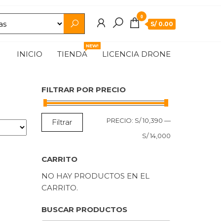
0
S/ 0.00
NEW!
INICIO
TIENDA
LICENCIA DRONE
FILTRAR POR PRECIO
PRECIO
PRECIO
PRECIO:
S/ 10,390
—
Filtrar
MÍNIMO
MÁXIMO
S/ 14,000
CARRITO
NO HAY PRODUCTOS EN EL
CARRITO.
BUSCAR PRODUCTOS