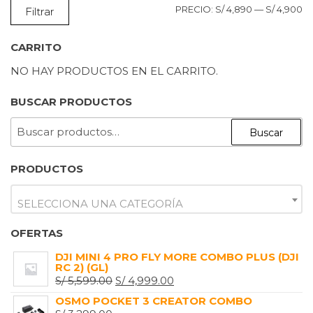
P
P
PRECIO:
S/ 4,890
—
S/ 4,900
Filtrar
M
M
CARRITO
NO HAY PRODUCTOS EN EL CARRITO.
BUSCAR PRODUCTOS
BUSCAR
Buscar
POR:
PRODUCTOS
SELECCIONA UNA CATEGORÍA
OFERTAS
DJI MINI 4 PRO FLY MORE COMBO PLUS (DJI
RC 2) (GL)
EL
EL
S/
5,599.00
S/
4,999.00
PRECIO
PRECIO
OSMO POCKET 3 CREATOR COMBO