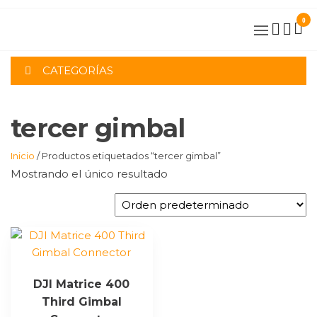
Saltar
0
al
contenido
CATEGORÍAS
tercer gimbal
Inicio
/ Productos etiquetados “tercer gimbal”
Mostrando el único resultado
DJI Matrice 400
Third Gimbal