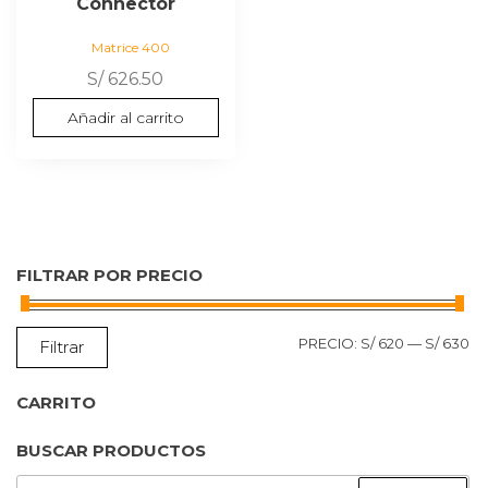
Connector
Matrice 400
S/
626.50
Añadir al carrito
FILTRAR POR PRECIO
P
P
PRECIO:
S/ 620
—
S/ 630
Filtrar
MÍ
M
CARRITO
BUSCAR PRODUCTOS
BUSCAR