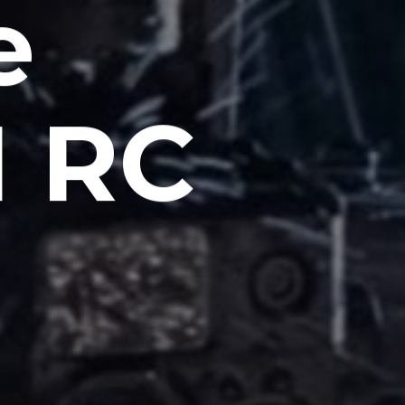
e
 RC