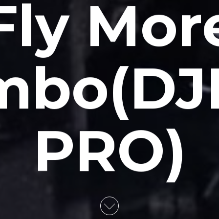
Fly Mor
mbo(DJI
PRO)