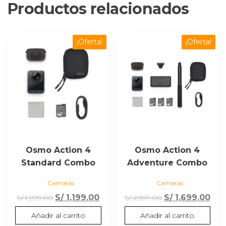
Productos relacionados
¡Oferta!
¡Oferta!
Osmo Action 4
Osmo Action 4
Standard Combo
Adventure Combo
Camaras
Camaras
El
El
El
El
S/
1,199.00
S/
1,699.00
S/
1,999.00
S/
2,599.00
precio
precio
precio
pre
Añadir al carrito
Añadir al carrito
original
actual
original
act