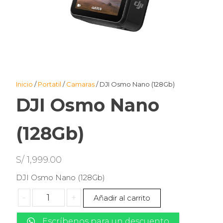
Inicio
/
Portatil
/
Camaras
/ DJI Osmo Nano (128Gb)
DJI Osmo Nano
(128Gb)
S/
1,999.00
DJI Osmo Nano (128Gb)
DJI
-
+
Añadir al carrito
Osmo
Nano
Escríbenos para un descuento