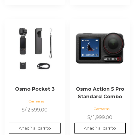
era:
es:
era:
es:
S/ 1,999.00.
S/ 1,199.00.
S/ 2,599.00.
S/ 1
Osmo Pocket 3
Osmo Action 5 Pro
Standard Combo
Camaras
Camaras
S/
2,599.00
S/
1,999.00
Añadir al carrito
Añadir al carrito