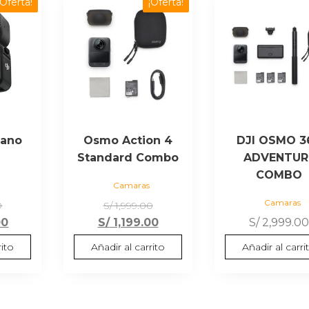
¡Oferta!
¡Oferta!
Nano
Osmo Action 4
DJI OSMO 3
Standard Combo
ADVENTUR
COMBO
Camaras
Camaras
El
El
0
S/
1,999.00
precio
El
precio
El
00
S/
1,199.00
S/
2,999.0
original
precio
original
precio
rito
Añadir al carrito
Añadir al carri
era:
actual
era:
actual
S/ 1,899.00.
es:
S/ 1,999.00.
es:
S/ 1,799.00.
S/ 1,199.00.