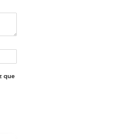
ERA:
ES:
S/ 2,999.00.
S/ 2,699.00.
z que