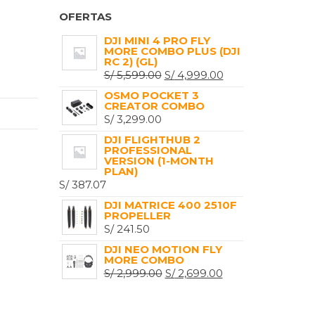
OFERTAS
DJI MINI 4 PRO FLY
MORE COMBO PLUS (DJI
RC 2) (GL)
EL
EL
S/
5,599.00
S/
4,999.00
PRECIO
PRECIO
OSMO POCKET 3
CREATOR COMBO
ORIGINAL
ACTUAL
S/
3,299.00
ERA:
ES:
DJI FLIGHTHUB 2
S/ 5,599.00.
S/ 4,999.00.
PROFESSIONAL
VERSION (1-MONTH
PLAN)
S/
387.07
DJI MATRICE 400 2510F
PROPELLER
S/
241.50
DJI NEO MOTION FLY
MORE COMBO
EL
EL
S/
2,999.00
S/
2,699.00
PRECIO
PRECIO
ORIGINAL
ACTUAL