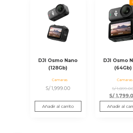
DJI Osmo Nano
DJI Osmo 
(128Gb)
(64Gb)
Camaras
Camaras
S/
1,999.00
S/
1,899.0
S/
1,799.
Añadir al carrito
Añadir al car