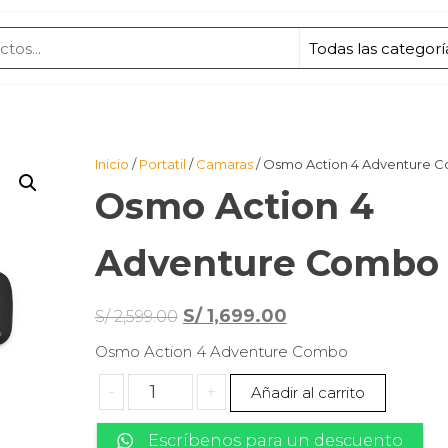
Inicio
/
Portatil
/
Camaras
/ Osmo Action 4 Adventure 
Osmo Action 4
Adventure Combo
El
El
S/
1,699.00
S/
2,599.00
precio
precio
Osmo Action 4 Adventure Combo
original
actual
Osmo
-
+
Añadir al carrito
era:
es:
Action
S/ 2,599.00.
S/ 1,699.00.
4
Escríbenos para un descuento