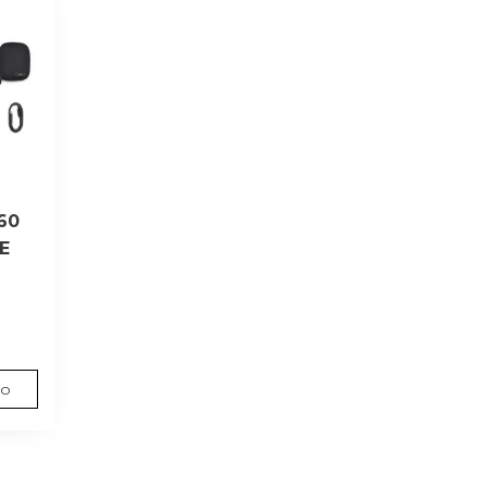
60
E
0
to