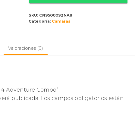
Adventure
Combo
SKU:
CN9500092NA8
cantidad
Categoría:
Camaras
Valoraciones (0)
on 4 Adventure Combo”
será publicada.
Los campos obligatorios están