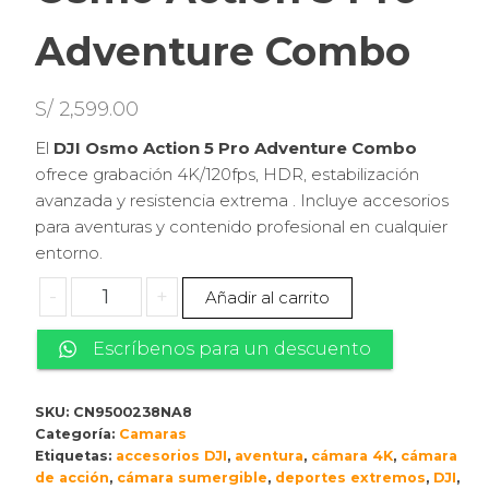
Adventure Combo
S/
2,599.00
El
DJI Osmo Action 5 Pro Adventure Combo
ofrece grabación 4K/120fps, HDR, estabilización
avanzada y resistencia extrema . Incluye accesorios
para aventuras y contenido profesional en cualquier
entorno.
Osmo
-
+
Añadir al carrito
Action
5
Escríbenos para un descuento
Pro
Adventure
SKU:
CN9500238NA8
Combo
Categoría:
Camaras
cantidad
Etiquetas:
accesorios DJI
,
aventura
,
cámara 4K
,
cámara
de acción
,
cámara sumergible
,
deportes extremos
,
DJI
,