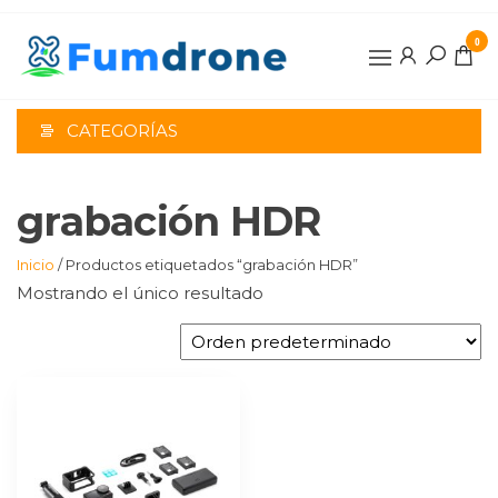
Saltar
al
0
contenido
CATEGORÍAS
grabación HDR
Inicio
/ Productos etiquetados “grabación HDR”
Mostrando el único resultado