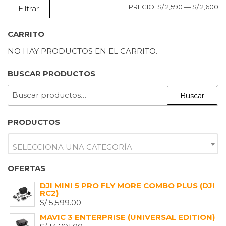
P
P
PRECIO:
S/ 2,590
—
S/ 2,600
Filtrar
M
M
CARRITO
NO HAY PRODUCTOS EN EL CARRITO.
BUSCAR PRODUCTOS
BUSCAR
Buscar
POR:
PRODUCTOS
SELECCIONA UNA CATEGORÍA
OFERTAS
DJI MINI 5 PRO FLY MORE COMBO PLUS (DJI
RC2)
S/
5,599.00
MAVIC 3 ENTERPRISE (UNIVERSAL EDITION)