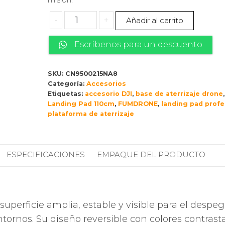
DJI
-
+
Añadir al carrito
landing
pad
Escríbenos para un descuento
110cm
cantidad
SKU:
CN9500215NA8
Categoría:
Accesorios
Etiquetas:
accesorio DJI
,
base de aterrizaje drone
Landing Pad 110cm
,
FUMDRONE
,
landing pad profe
plataforma de aterrizaje
ESPECIFICACIONES
EMPAQUE DEL PRODUCTO
superficie amplia, estable y visible para el despe
ntornos. Su diseño reversible con colores contrast