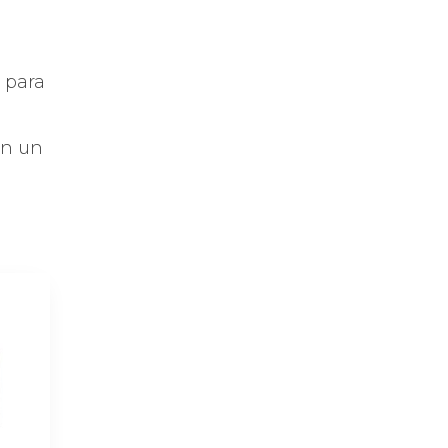
ERA:
ES:
S/ 2,999.00.
S/ 2,699.00.
l para
en un