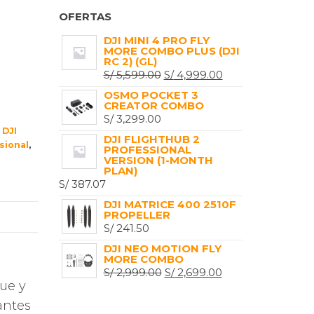
OFERTAS
DJI MINI 4 PRO FLY
MORE COMBO PLUS (DJI
RC 2) (GL)
EL
EL
S/
5,599.00
S/
4,999.00
PRECIO
PRECIO
OSMO POCKET 3
CREATOR COMBO
ORIGINAL
ACTUAL
S/
3,299.00
ERA:
ES:
,
DJI
DJI FLIGHTHUB 2
S/ 5,599.00.
S/ 4,999.00.
sional
,
PROFESSIONAL
VERSION (1-MONTH
PLAN)
S/
387.07
DJI MATRICE 400 2510F
PROPELLER
S/
241.50
DJI NEO MOTION FLY
MORE COMBO
EL
EL
S/
2,999.00
S/
2,699.00
gue y
PRECIO
PRECIO
antes
ORIGINAL
ACTUAL