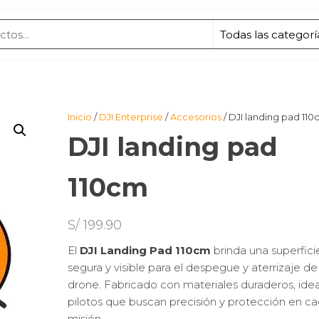
Inicio
/
DJI Enterprise
/
Accesorios
/ DJI landing pad 11
DJI landing pad
110cm
S/
199.90
El
DJI Landing Pad 110cm
brinda una superfici
segura y visible para el despegue y aterrizaje de
drone. Fabricado con materiales duraderos, idea
pilotos que buscan precisión y protección en c
misión.