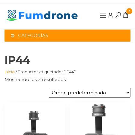
Saltar
al
0
contenido
CATEGORÍAS
IP44
Inicio
/ Productos etiquetados “IP44”
Mostrando los 2 resultados