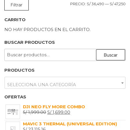
P
P
PRECIO:
S/ 36,490
—
S/ 47,250
Filtrar
M
M
CARRITO
NO HAY PRODUCTOS EN EL CARRITO.
BUSCAR PRODUCTOS
BUSCAR
Buscar
POR:
PRODUCTOS
SELECCIONA UNA CATEGORÍA
OFERTAS
DJI NEO FLY MORE COMBO
EL
EL
S/
1,999.00
S/
1,699.00
PRECIO
PRECIO
MAVIC 3 THERMAL (UNIVERSAL EDITION)
ORIGINAL
ACTUAL
S/
23,115.16