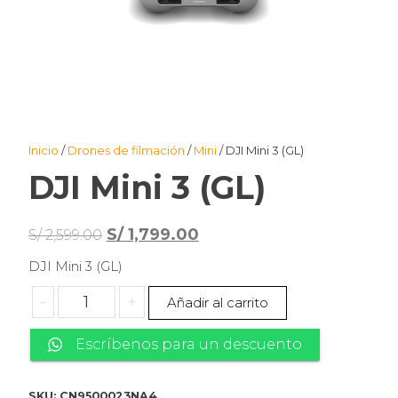
Inicio
/
Drones de filmación
/
Mini
/ DJI Mini 3 (GL)
DJI Mini 3 (GL)
El
El
S/
1,799.00
S/
2,599.00
precio
precio
DJI Mini 3 (GL)
original
actual
DJI
-
+
Añadir al carrito
era:
es:
Mini
S/ 2,599.00.
S/ 1,799.00.
3
Escríbenos para un descuento
(GL)
cantidad
SKU:
CN9500023NA4