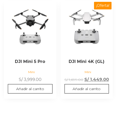
¡Oferta!
DJI Mini 5 Pro
DJI Mini 4K (GL)
Mini
Mini
El
El
S/
3,999.00
S/
1,449.00
S/
1,699.00
precio
pre
Añadir al carrito
Añadir al carrito
original
act
era:
es:
S/ 1,699.00.
S/ 1