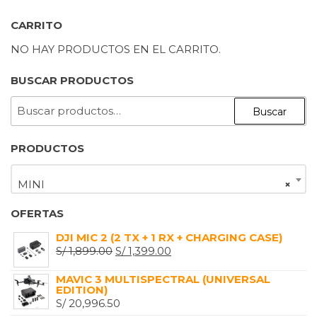
CARRITO
NO HAY PRODUCTOS EN EL CARRITO.
BUSCAR PRODUCTOS
BUSCAR
Buscar
POR:
PRODUCTOS
MINI
×
OFERTAS
DJI MIC 2 (2 TX + 1 RX + CHARGING CASE)
EL
EL
S/
1,899.00
S/
1,399.00
PRECIO
PRECIO
MAVIC 3 MULTISPECTRAL (UNIVERSAL
ORIGINAL
ACTUAL
EDITION)
ERA:
ES:
S/
20,996.50