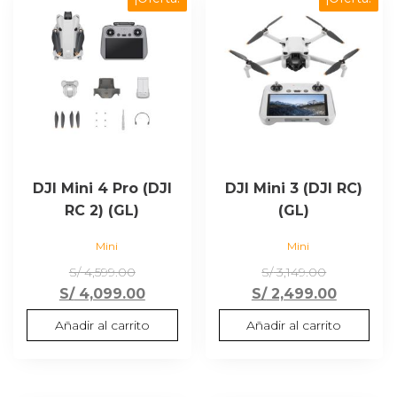
DJI Mini 4 Pro (DJI
DJI Mini 3 (DJI RC)
RC 2) (GL)
(GL)
Mini
Mini
El
El
S/
4,599.00
S/
3,149.00
precio
El
precio
El
S/
4,099.00
S/
2,499.00
original
precio
original
precio
Añadir al carrito
Añadir al carrito
era:
actual
era:
actual
S/ 4,599.00.
es:
S/ 3,149.00
es:
S/ 4,099.00.
S/ 2,499.