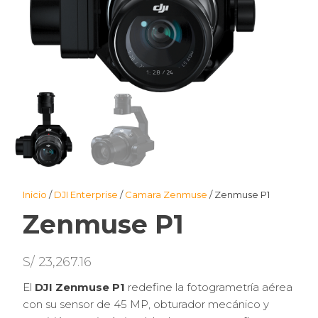
Inicio
/
DJI Enterprise
/
Camara Zenmuse
/ Zenmuse P1
Zenmuse P1
S/
23,267.16
El
DJI Zenmuse P1
redefine la fotogrametría aérea
con su sensor de 45 MP, obturador mecánico y