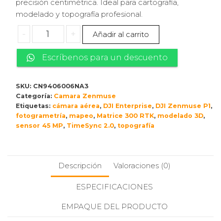
precisión centimétrica. Ideal para cartografía,
modelado y topografía profesional. ️
Zenmuse
-
+
Añadir al carrito
P1
cantidad
Escríbenos para un descuento
SKU:
CN9406006NA3
Categoría:
Camara Zenmuse
Etiquetas:
cámara aérea
,
DJI Enterprise
,
DJI Zenmuse P1
,
fotogrametría
,
mapeo
,
Matrice 300 RTK
,
modelado 3D
,
sensor 45 MP
,
TimeSync 2.0
,
topografía
Descripción
Valoraciones (0)
ESPECIFICACIONES
EMPAQUE DEL PRODUCTO