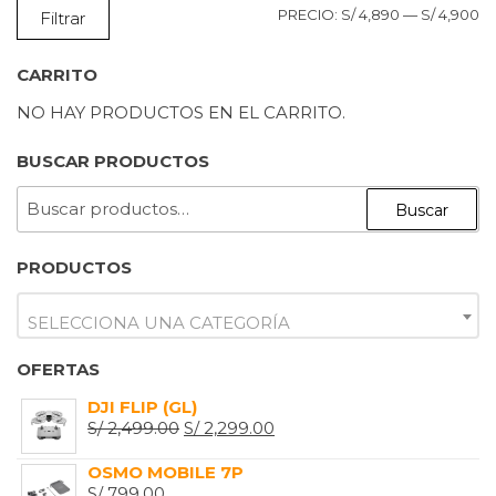
P
P
PRECIO:
S/ 4,890
—
S/ 4,900
Filtrar
M
M
CARRITO
NO HAY PRODUCTOS EN EL CARRITO.
BUSCAR PRODUCTOS
BUSCAR
Buscar
POR:
PRODUCTOS
SELECCIONA UNA CATEGORÍA
OFERTAS
DJI FLIP (GL)
EL
EL
S/
2,499.00
S/
2,299.00
PRECIO
PRECIO
OSMO MOBILE 7P
ORIGINAL
ACTUAL
S/
799.00