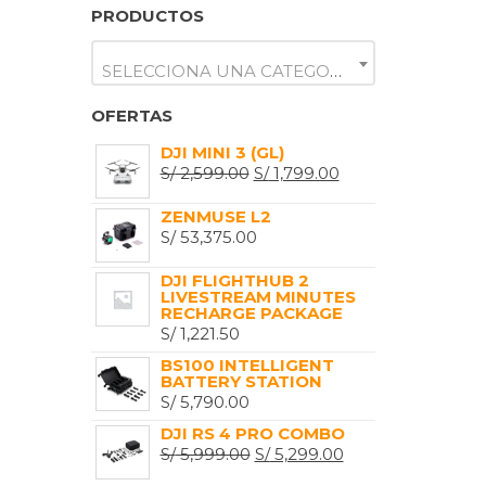
PRODUCTOS
SELECCIONA UNA CATEGORÍA
OFERTAS
DJI MINI 3 (GL)
EL
EL
S/
2,599.00
S/
1,799.00
PRECIO
PRECIO
ZENMUSE L2
ORIGINAL
ACTUAL
S/
53,375.00
ERA:
ES:
S/ 2,599.00.
S/ 1,799.00.
DJI FLIGHTHUB 2
LIVESTREAM MINUTES
RECHARGE PACKAGE
S/
1,221.50
BS100 INTELLIGENT
BATTERY STATION
S/
5,790.00
DJI RS 4 PRO COMBO
EL
EL
S/
5,999.00
S/
5,299.00
PRECIO
PRECIO