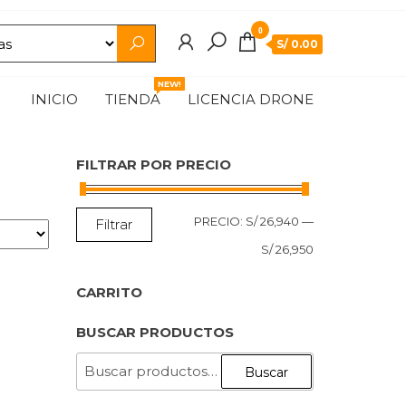
0
S/ 0.00
NEW!
INICIO
TIENDA
LICENCIA DRONE
FILTRAR POR PRECIO
PRECIO
PRECIO
PRECIO:
S/ 26,940
—
Filtrar
MÍNIMO
MÁXIMO
S/ 26,950
CARRITO
BUSCAR PRODUCTOS
BUSCAR
Buscar
POR: