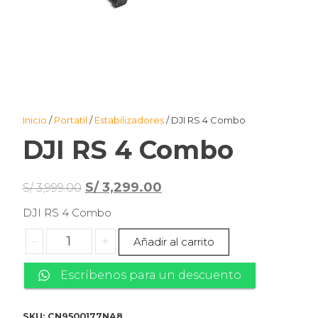
Inicio
/
Portatil
/
Estabilizadores
/ DJI RS 4 Combo
DJI RS 4 Combo
El
El
S/
3,299.00
S/
3,999.00
precio
precio
DJI RS 4 Combo
original
actual
DJI
-
+
Añadir al carrito
era:
es:
RS
S/ 3,999.00.
S/ 3,299.00.
4
Escríbenos para un descuento
Combo
cantidad
SKU:
CN9500177NA8