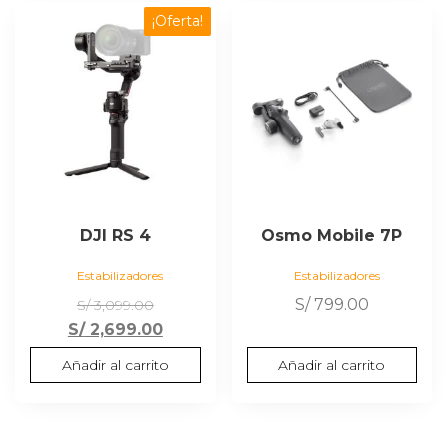
¡Oferta!
DJI RS 4
Osmo Mobile 7P
Estabilizadores
Estabilizadores
El
S/
799.00
S/
3,099.00
precio
El
S/
2,699.00
original
precio
Añadir al carrito
Añadir al carrito
era:
actual
S/ 3,099.00.
es:
S/ 2,699.00.