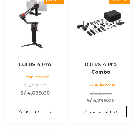
DJI RS 4 Pro
DJI RS 4 Pro
Combo
Estabilizadores
Estabilizadores
El
S/
4,999.00
precio
El
El
S/
4,699.00
S/
5,999.00
original
precio
precio
El
S/
5,299.00
era:
actual
original
precio
Añadir al carrito
Añadir al carrito
S/ 4,999.00.
es:
era:
actual
S/ 4,699.00.
S/ 5,999.0
es:
S/ 5,299.