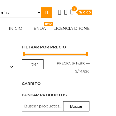
0
S/ 0.00
NEW!
INICIO
TIENDA
LICENCIA DRONE
FILTRAR POR PRECIO
PRECIO
PRECIO
PRECIO:
S/ 14,810
—
Filtrar
MÍNIMO
MÁXIMO
S/ 14,820
CARRITO
BUSCAR PRODUCTOS
BUSCAR
Buscar
POR: