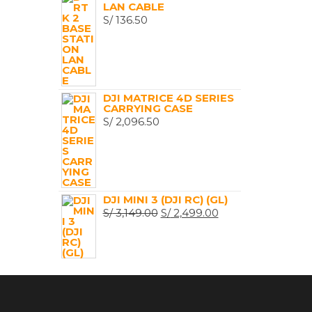
LAN CABLE
S/
136.50
DJI MATRICE 4D SERIES
CARRYING CASE
S/
2,096.50
DJI MINI 3 (DJI RC) (GL)
EL
EL
S/
3,149.00
S/
2,499.00
PRECIO
PRECIO
ORIGINAL
ACTUAL
ERA:
ES:
S/ 3,149.00.
S/ 2,499.00.