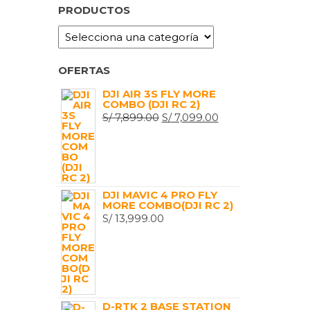
PRODUCTOS
OFERTAS
DJI AIR 3S FLY MORE
COMBO (DJI RC 2)
EL
EL
S/
7,899.00
S/
7,099.00
PRECIO
PRECIO
ORIGINAL
ACTUAL
ERA:
ES:
S/ 7,899.00.
S/ 7,099.00.
DJI MAVIC 4 PRO FLY
MORE COMBO(DJI RC 2)
S/
13,999.00
D-RTK 2 BASE STATION