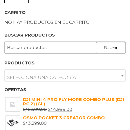
M
M
CARRITO
NO HAY PRODUCTOS EN EL CARRITO.
BUSCAR PRODUCTOS
BUSCAR
Buscar
POR:
PRODUCTOS
SELECCIONA UNA CATEGORÍA
OFERTAS
DJI MINI 4 PRO FLY MORE COMBO PLUS (DJI
RC 2) (GL)
EL
EL
S/
5,599.00
S/
4,999.00
PRECIO
PRECIO
OSMO POCKET 3 CREATOR COMBO
ORIGINAL
ACTUAL
S/
3,299.00
ERA:
ES: