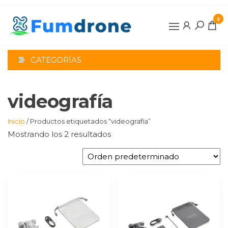
Saltar
al
0
contenido
CATEGORÍAS
videografía
Inicio
/ Productos etiquetados “videografía”
Mostrando los 2 resultados