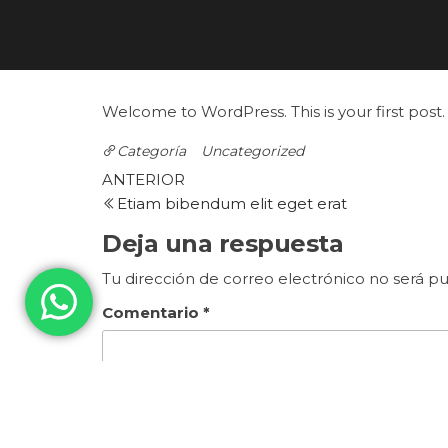
Welcome to WordPress. This is your first post. E
Categoría
Uncategorized
Navegación
Entrada
ANTERIOR
anterior
Etiam bibendum elit eget erat
de
Deja una respuesta
entradas
Tu dirección de correo electrónico no será pu
Comentario
*