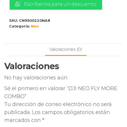
S/ 1,999.00.
S/ 1,699.00.
FLY
Escríbenos para un descuento
MORE
COMBO
SKU:
CN9500220NA8
cantidad
Categoría:
Neo
Valoraciones (0)
Valoraciones
No hay valoraciones aún.
Sé el primero en valorar “DJI NEO FLY MORE
COMBO”
Tu dirección de correo electrónico no será
publicada.
Los campos obligatorios están
marcados con
*