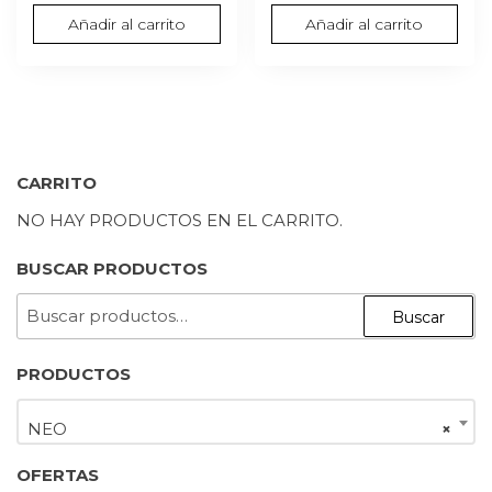
era:
es:
original
precio
Añadir al carrito
Añadir al carrito
S/ 1,099.00.
S/ 899.00.
era:
actual
S/ 2,999.0
es:
S/ 2,699.
CARRITO
NO HAY PRODUCTOS EN EL CARRITO.
BUSCAR PRODUCTOS
BUSCAR
Buscar
POR:
PRODUCTOS
NEO
×
OFERTAS