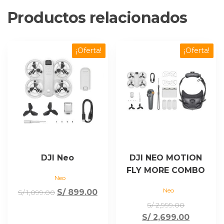
Productos relacionados
¡Oferta!
¡Oferta!
DJI Neo
DJI NEO MOTION
FLY MORE COMBO
Neo
Neo
El
El
S/
899.00
S/
1,099.00
precio
precio
El
S/
2,999.00
original
actual
precio
El
S/
2,699.00