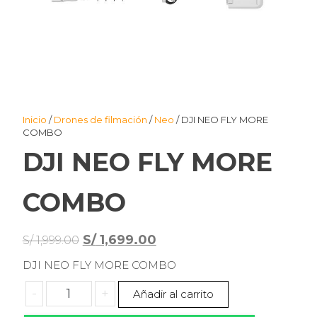
Inicio
/
Drones de filmación
/
Neo
/ DJI NEO FLY MORE
COMBO
DJI NEO FLY MORE
COMBO
El
El
S/
1,699.00
S/
1,999.00
precio
precio
DJI NEO FLY MORE COMBO
original
actual
DJI
-
+
Añadir al carrito
era:
es:
NEO