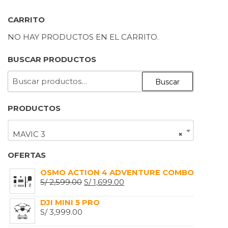
CARRITO
NO HAY PRODUCTOS EN EL CARRITO.
BUSCAR PRODUCTOS
BUSCAR
Buscar
POR:
PRODUCTOS
MAVIC 3
×
OFERTAS
OSMO ACTION 4 ADVENTURE COMBO
EL
EL
S/
2,599.00
S/
1,699.00
PRECIO
PRECIO
DJI MINI 5 PRO
ORIGINAL
ACTUAL
S/
3,999.00
ERA:
ES: