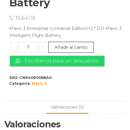
Battery
S/
15,641.15
Mavic 3 Enterprise (Universal Edition)+2 * DJI Mavic 3
Intelligent Flight Battery
Mavic
-
+
Añadir al carrito
3
Enterprise
Escríbenos para un descuento
(Universal
Edition)+2
SKU:
CN9406005NA0
*
Categoría:
Mavic 3
DJI
Mavic
3
Valoraciones (0)
Intelligent
Flight
Battery
Valoraciones
cantidad